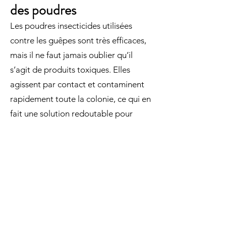
des poudres
Les poudres insecticides utilisées
contre les guêpes sont très efficaces,
mais il ne faut jamais oublier qu’il
s’agit de produits toxiques. Elles
agissent par contact et contaminent
rapidement toute la colonie, ce qui en
fait une solution redoutable pour
traiter les nids.
Mais cette efficacité a aussi une
conséquence : le nid traité reste
contaminé. C’est pour cela qu’il est
important, lorsque c’est possible, de
retirer le nid après traitement, surtout
lorsqu’il se trouve dans un